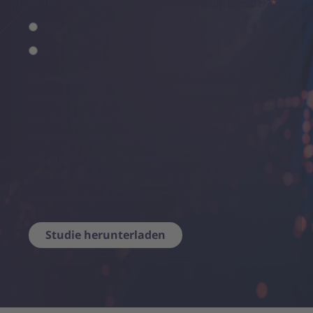
Ist Ihr Unternehmen ein öffentlicher Auftraggeber?
*
Nein
Ja
Mit der Absendung dieses Formulars stimmen Sie zu,
dass Unite Ihnen relevante Informationen rund um
das Thema Einkauf per E-Mail zusenden darf und
entsprechende Erfolgsmessungen vornimmt.
Informationen zur Datenverarbeitung finden Sie in
unserer
Datenschutzerklärung
. Eine Abmeldung ist
jederzeit kostenfrei möglich.