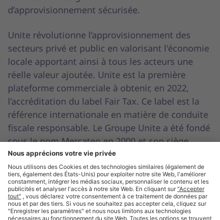
d’approvisionnement sécurisée.
Unite révolutionne l’approvisionnement des
secteurs privé et public en valorisant l'économie
locale apportant ainsi à tous les acteurs une
réelle valeur ajoutée. Unite est la première
plateforme commerciale à obtenir, en 2022,
l’accréditation du label Fair Tax. Ce label est la
référence internationale en matière de conduite
fiscale responsable. Le Groupe Unite a été fondé
sous le nom Mercateo en 2000 et son siège
social se trouve à Leipzig, en Allemagne. Il est
présent dans 12 pays européens et compte plus
de 700 collaborateurs travaillant en présentiel
ou à distance. En 2024, le chiffre d’affaires de
Unite s’élève à 448,7 millions d’euros.