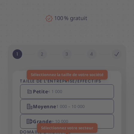
100 % gratuit
1
2
3
4
Sélectionnez la taille de votre société
TAILLE DE L’ENTREPRISE/EFFECTIFS
Merci de sélectionner un domaine d’activité
Petite
< 1 000
Moyenne
1 000 – 10 000
Grande
> 10 000
Sélectionnez votre secteur
DOMAINE D’ACTIVITÉ