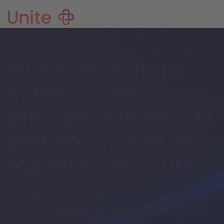
Piloter les achats
indirects : les
principaux leviers de
performance et de
maîtrise des coûts
Une nouvelle étude menée par l'Université des
sciences appliquées de Leipzig (HTWK) et Unite