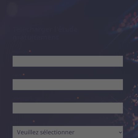
Télécharger l'étude
gratuitement
Prénom
*
Nom
*
Adresse e-mail professionnelle
*
Votre rôle
*