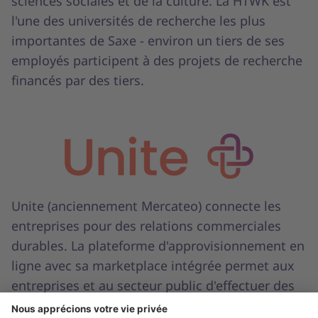
sciences sociales et de la culture. La HTWK est
l'une des universités de recherche les plus
importantes de Saxe - environ un tiers de ses
employés participent à des projets de recherche
financés par des tiers.
Unite (anciennement Mercateo) connecte les
entreprises pour des relations commerciales
durables. La plateforme d'approvisionnement en
ligne avec sa marketplace intégrée permet aux
entreprises et au secteur public d'effectuer des
achats en toute simplicité. La plateforme Unite