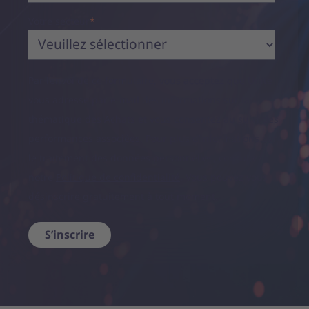
Votre secteur
*
Par l’envoi de ce formulaire, vous acceptez que Unite
vous adresse par e-mail des informations sur la
thématique des Achats et vous consentez au suivi des
performances associées. Pour plus d’informations sur
le traitement des données personnelles, consultez
notre
Politique de confidentialité
. Vous pouvez vous
désinscrire gratuitement à tout moment.